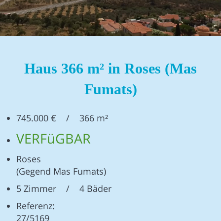
Haus 366 m² in Roses (Mas
Fumats)
745.000 € / 366 m²
VERFüGBAR
Roses
(Gegend Mas Fumats)
5 Zimmer / 4 Bäder
Referenz:
27/5169