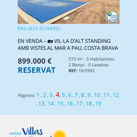
PAU (ELS OLIVARS)
EN VENDA – 🏡 VIL·LA D’ALT STANDING
AMB VISTES AL MAR A PAU, COSTA BRAVA
899.000 €
573 m² - 5 Habitacions
2 Banys - 0 Lavabos
RESERVAT
REF:
16/5992
4
1
2
3
5
6
7
8
9
10
11
12
Pàgines:
,
,
,
,
,
,
,
,
,
,
,
13
14
15
16
17
18
19
,
,
,
,
,
,
,